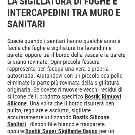
LA SIGILLATURA DI FUGHE E
INTERCAPEDINI TRA MURO E
SANITARI
Specie quando i sanitari hanno qualche anno è
facile che fughe e sigillature tra lavandini e
parete, oppure tra il bordo della vasca e la parete
si siano rovinate. Ogni piccola fessura
rappresenta per l'acqua una vera e propria
autostrada. Aiutandovi con un piccolo scalpello
eliminate la parte più rovinata della sigillatura
originaria. Se dovete rimuovere vecchi residui di
silicone c'è il prodotto specifico
Bostik Rimuovi
Silicone
. Una volta che il bordo risulterà ben
pulito, regolare e asciutto, sigillate
accuratamente utilizzando
Bostik Silicone
Sanitari
, disponibile bianco e trasparete,
oppure
Bostik Super Sigillante Bagno
per un