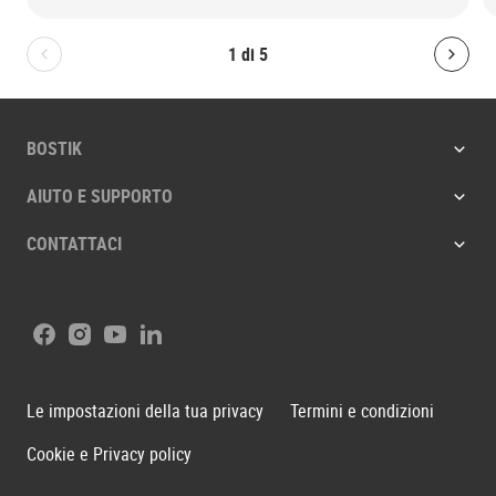
1
di
5
Bolton.General.PreviousSlide
Bolt
BOSTIK
AIUTO E SUPPORTO
CONTATTACI
Facebook
Instagram
Youtube
LinkedIn
Le impostazioni della tua privacy
Termini e condizioni
Cookie e Privacy policy