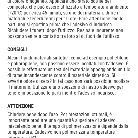
di colore omogeneo. Applicare uno strato sottile del
composto, che può essere utilizzato a temperatura ambiente
(+20°C) per circa 45 minuti, su uno dei materiali. Unire i
materiali e tenerli fermi per 10 ore. Fare attenzione che le
parti non si spostino prima che l'adesivo si indurisca.
Richiudere i tubetti dopo l'utilizzo. Resina e indurente non
possono venire a contatto tra loro al di fuori dell'utilizzo.
CONSIGLI
Alcuni tipi di materiali sintetici, come ad esempio polietilene
e polipropilene, non possono essere incollati con l’adesivo. È
possibile effettuare un test del materiale appoggiando un filo
di rame incandescente contro il materiale sintetico. Si
avverte odore di cera? In tal caso non sarà possibile incollare
il materiale. Utilizzare uno spezzone di nastro adesivo per
tenere in posizione le parti mentre l’adesivo indurisce.
ATTENZIONE
Chiudere bene dopo l’uso. Per prestazioni ottimali, è
importante produrre una quantità superiore di adesivo
miscelando bene. Il tempo di polimerizzazione dipende dalla
temperatura. L’adesivo non polimerizza a temperature
inferiori a +5°C.