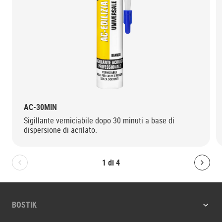
AC-30MIN
Sigillante verniciabile dopo 30 minuti a base di
dispersione di acrilato.
1
di
4
Bolton.General.PreviousSlide
Bolt
BOSTIK