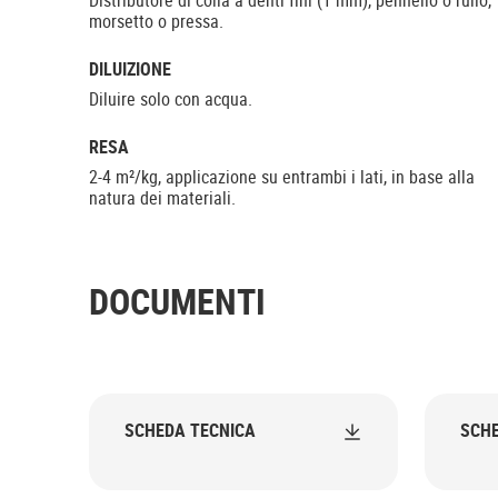
Distributore di colla a denti fini (1 mm), pennello o rullo,
morsetto o pressa.
DILUIZIONE
Diluire solo con acqua.
RESA
2-4 m²/kg, applicazione su entrambi i lati, in base alla
natura dei materiali.
DOCUMENTI
SCHEDA TECNICA
SCHE