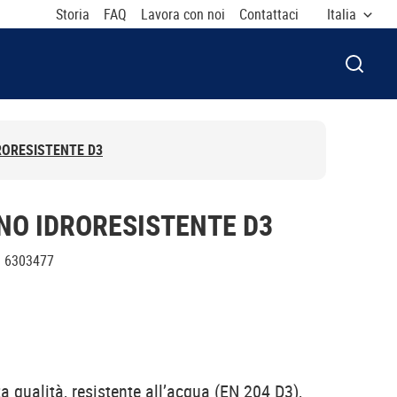
Storia
FAQ
Lavora con noi
Contattaci
Italia
APRI F
RORESISTENTE D3
NO IDRORESISTENTE D3
:
6303477
ta qualità, resistente all’acqua (EN 204 D3),