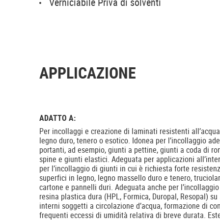
Verniciabile Priva di solventi
APPLICAZIONE
ADATTO A:
Per incollaggi e creazione di laminati resistenti all’acqu
legno duro, tenero o esotico. Idonea per l’incollaggio ade
portanti, ad esempio, giunti a pettine, giunti a coda di r
spine e giunti elastici. Adeguata per applicazioni all’inter
per l’incollaggio di giunti in cui è richiesta forte resisten
superfici in legno, legno massello duro e tenero, truciolar
cartone e pannelli duri. Adeguata anche per l’incollaggio
resina plastica dura (HPL, Formica, Duropal, Resopal) su 
interni soggetti a circolazione d’acqua, formazione di co
frequenti eccessi di umidità relativa di breve durata. Est