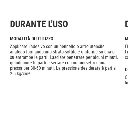
DURANTE L'USO
MODALITÀ DI UTILIZZO
M
Applicare l’adesivo con un pennello o altro utensile
E
analogo formando uno strato sottile e uniforme su una o
I
su entrambe le parti. Lasciare penetrare per alcuni minuti,
c
quindi unire le parti e serrare con un morsetto o una
pressa per 30-60 minuti. La pressione desiderata è pari a
C
2-5 kg/cm².
C
l