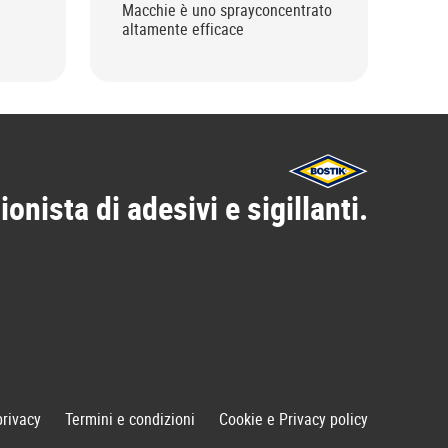
Macchie è uno sprayconcentrato
Bos
altamente efficace
Sup
ins
pot
ionista di adesivi e sigillanti.
privacy
Termini e condizioni
Cookie e Privacy policy