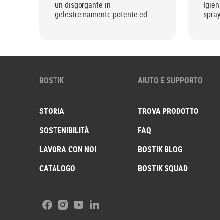
un disgorgante in
Igien
gelestremamente potente ed
spra
efficace.
conc
BOSTIK
AIUTO E SUPPORTO
STORIA
TROVA PRODOTTO
SOSTENIBILITÀ
FAQ
LAVORA CON NOI
BOSTIK BLOG
CATALOGO
BOSTIK SQUAD
Facebook
Instagram
Youtube
LinkedIn