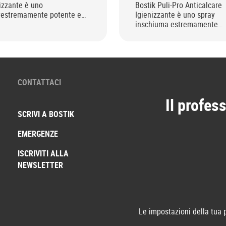
izzante è uno
Bostik Puli-Pro Anticalcare
yestremamente potente e
Igienizzante è uno spray
entrato
inschiuma estremamente
potente e concentrato
CONTATTACI
Il profess
SCRIVI A BOSTIK
EMERGENZE
ISCRIVITI ALLA
NEWSLETTER
Le impostazioni della tua 