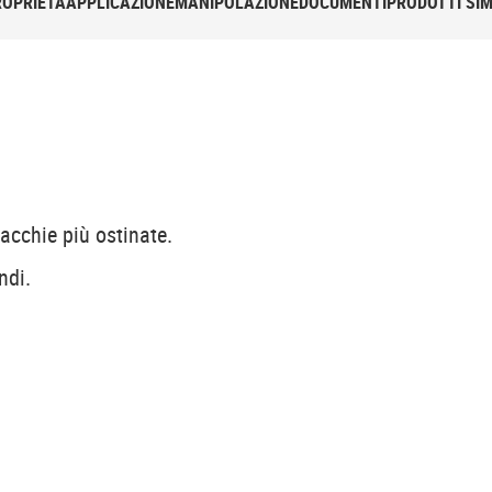
ROPRIETÀ
APPLICAZIONE
MANIPOLAZIONE
DOCUMENTI
PRODOTTI SIM
cchie più ostinate.
ndi.