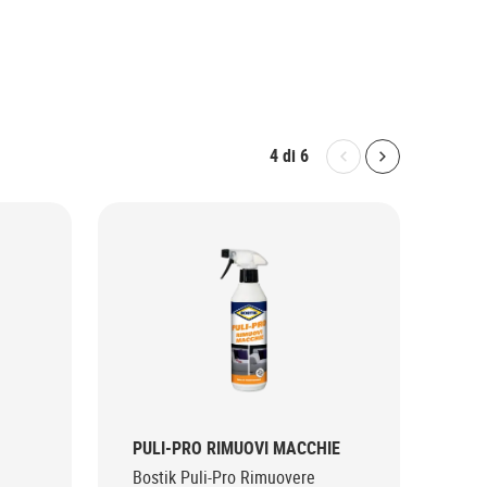
4
di
6
Bolton.General.P
Bolton.Gene
PULI-PRO RIMUOVI MACCHIE
PU
IGI
Bostik Puli-Pro Rimuovere