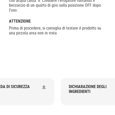
con acqua calda. 6. Chiudere l’erogatore ruotando il
beccuccio di un quarto di giro sulla posizione OFF dopo
l’uso.
ATTENZIONE
Prima di procedere, si consiglia di testare il prodotto su
una piccola area non in vista
DA DI SICUREZZA
DICHIARAZIONE DEGLI
INGREDIENTI