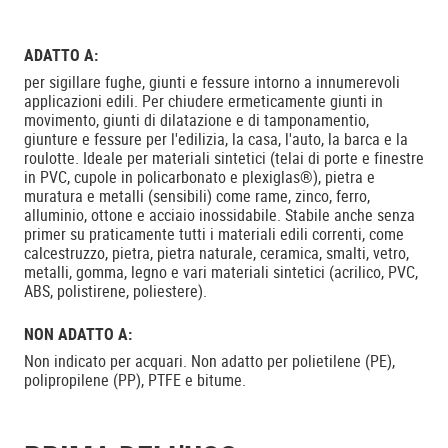
ADATTO A:
per sigillare fughe, giunti e fessure intorno a innumerevoli
applicazioni edili. Per chiudere ermeticamente giunti in
movimento, giunti di dilatazione e di tamponamentio,
giunture e fessure per l'edilizia, la casa, l'auto, la barca e la
roulotte. Ideale per materiali sintetici (telai di porte e finestre
in PVC, cupole in policarbonato e plexiglas®), pietra e
muratura e metalli (sensibili) come rame, zinco, ferro,
alluminio, ottone e acciaio inossidabile. Stabile anche senza
primer su praticamente tutti i materiali edili correnti, come
calcestruzzo, pietra, pietra naturale, ceramica, smalti, vetro,
metalli, gomma, legno e vari materiali sintetici (acrilico, PVC,
ABS, polistirene, poliestere).
NON ADATTO A:
Non indicato per acquari. Non adatto per polietilene (PE),
polipropilene (PP), PTFE e bitume.