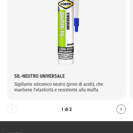
SIL-NEUTRO UNIVERSALE
Sigillante siliconico neutro (privo di acidi), che
mantiene l'elasticità e resistente alla muffa.
1
di
2
Bolton.General.PreviousSlide
Bolt