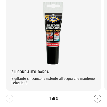
SILICONE AUTO-BARCA
Sigillante siliconico resistente all’acqua che mantiene
l’elasticità.
1
di
3
Bolton.General.PreviousSlide
Bolt