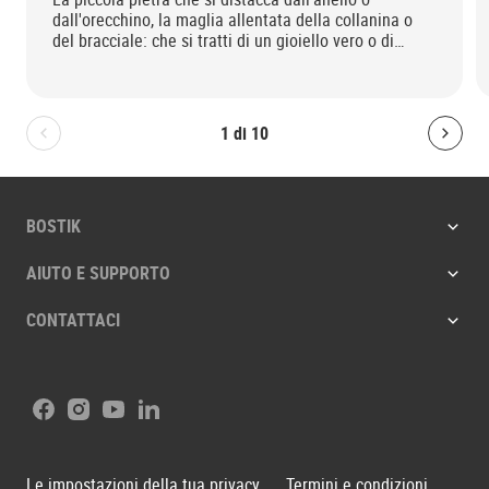
dall'orecchino, la maglia allentata della collanina o
del bracciale: che si tratti di un gioiello vero o di
bigiotteria il cui valore è soprattutto affettivo, la
soluzione è Bostik Super Control.
1
di
10
Bolton.General.PreviousSlide
Bolt
BOSTIK
AIUTO E SUPPORTO
CONTATTACI
Facebook
Instagram
Youtube
LinkedIn
Le impostazioni della tua privacy
Termini e condizioni