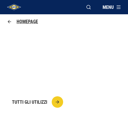
MENU
APRI FINESTRA MOD
UHU logo
HOMEPAGE
RIPARARE LE GUARNIZIONI
DELLA PORTIERA AUTO
Riparare le guarnizioni della portiera e del
portellone auto con Max Repair.
TUTTI GLI UTILIZZI