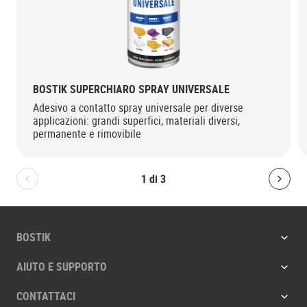
BOSTIK SUPERCHIARO SPRAY UNIVERSALE
Adesivo a contatto spray universale per diverse
applicazioni: grandi superfici, materiali diversi,
permanente e rimovibile
1
di
3
Bolton.General.PreviousSlide
Bolt
BOSTIK
AIUTO E SUPPORTO
CONTATTACI