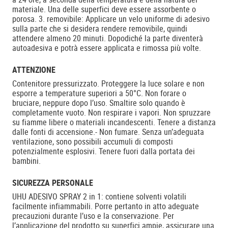
materiale. Una delle superfici deve essere assorbente o
porosa. 3. removibile: Applicare un velo uniforme di adesivo
sulla parte che si desidera rendere removibile, quindi
attendere almeno 20 minuti. Dopodiché la parte diventerà
autoadesiva e potrà essere applicata e rimossa più volte.
ATTENZIONE
Contenitore pressurizzato. Proteggere la luce solare e non
esporre a temperature superiori a 50°C. Non forare o
bruciare, neppure dopo l’uso. Smaltire solo quando è
completamente vuoto. Non respirare i vapori. Non spruzzare
su fiamme libere o materiali incandescenti. Tenere a distanza
dalle fonti di accensione.- Non fumare. Senza un’adeguata
ventilazione, sono possibili accumuli di composti
potenzialmente esplosivi. Tenere fuori dalla portata dei
bambini.
SICUREZZA PERSONALE
UHU ADESIVO SPRAY 2 in 1: contiene solventi volatili
facilmente infiammabili. Porre pertanto in atto adeguate
precauzioni durante l’uso e la conservazione. Per
l’applicazione del prodotto su superfici ampie, assicurare una