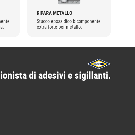
RIPARA METALLO
RIP
nente
Stucco epossidico bicomponente
Stu
a.
extra forte per metallo.
ext
ionista di adesivi e sigillanti.