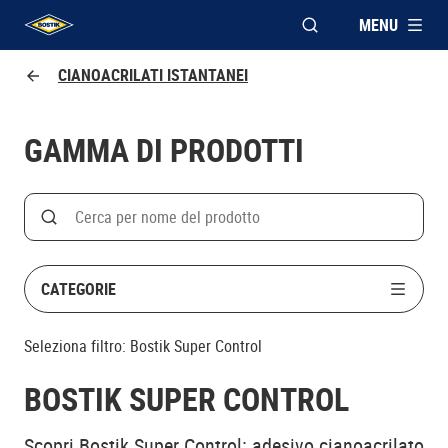
MENU
APRI FINESTRA MOD
UHU logo
CIANOACRILATI ISTANTANEI
GAMMA DI PRODOTTI
Search
Cerca
CATEGORIE
Seleziona filtro:
Bostik Super Control
BOSTIK SUPER CONTROL
Scopri Bostik Super Control: adesivo cianoacrilato