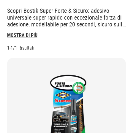
Scopri Bostik Super Forte & Sicuro: adesivo
universale super rapido con eccezionale forza di
adesione, modellabile per 20 secondi, sicuro sulle
dita e ideale per moltissimi materiali, resistente a
MOSTRA DI PIÙ
urti, vibrazioni e umidità
1-1/1
Risultati