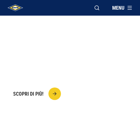
MENU
APRI FINESTRA MOD
UHU logo
PARTECIPA AL NUOVO SUPER
CONCORSO DI BOSTIK!
Compra almeno un prodotto Bostik Super e prova
a vincere uno dei premi in palio!
SCOPRI DI PIÙ!