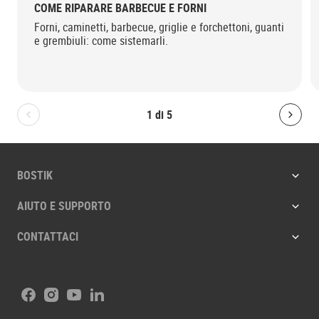
COME RIPARARE BARBECUE E FORNI
Forni, caminetti, barbecue, griglie e forchettoni, guanti
e grembiuli: come sistemarli.
1
di
5
Bolton.General.PreviousSlide
Bolt
BOSTIK
AIUTO E SUPPORTO
CONTATTACI
Facebook
Instagram
Youtube
LinkedIn