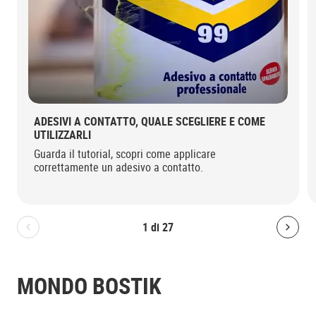
ADESIVI A CONTATTO, QUALE SCEGLIERE E COME
UTILIZZARLI
Guarda il tutorial, scopri come applicare
correttamente un adesivo a contatto.
1
di
27
Bolton.General.PreviousSlide
Bolt
MONDO BOSTIK